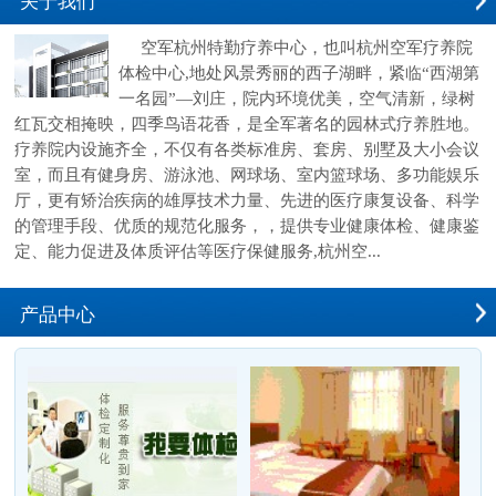
关于我们
空军杭州特勤疗养中心，也叫杭州空军疗养院
体检中心,地处风景秀丽的西子湖畔，紧临“西湖第
一名园”—刘庄，院内环境优美，空气清新，绿树
红瓦交相掩映，四季鸟语花香，是全军著名的园林式疗养胜地。
疗养院内设施齐全，不仅有各类标准房、套房、别墅及大小会议
室，而且有健身房、游泳池、网球场、室内篮球场、多功能娱乐
厅，更有矫治疾病的雄厚技术力量、先进的医疗康复设备、科学
的管理手段、优质的规范化服务，，提供专业健康体检、健康鉴
定、能力促进及体质评估等医疗保健服务,杭州空...
产品中心