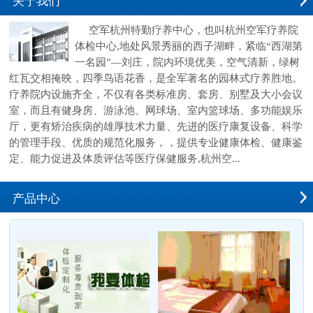
关于我们
空军杭州特勤疗养中心，也叫杭州空军疗养院
体检中心,地处风景秀丽的西子湖畔，紧临“西湖第
一名园”—刘庄，院内环境优美，空气清新，绿树
红瓦交相掩映，四季鸟语花香，是全军著名的园林式疗养胜地。
疗养院内设施齐全，不仅有各类标准房、套房、别墅及大小会议
室，而且有健身房、游泳池、网球场、室内篮球场、多功能娱乐
厅，更有矫治疾病的雄厚技术力量、先进的医疗康复设备、科学
的管理手段、优质的规范化服务，，提供专业健康体检、健康鉴
定、能力促进及体质评估等医疗保健服务,杭州空...
产品中心