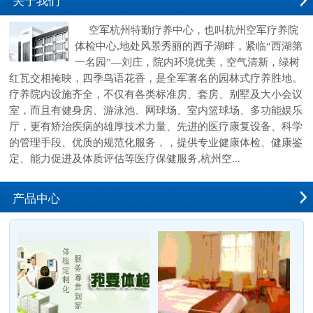
关于我们
空军杭州特勤疗养中心，也叫杭州空军疗养院
体检中心,地处风景秀丽的西子湖畔，紧临“西湖第
一名园”—刘庄，院内环境优美，空气清新，绿树
红瓦交相掩映，四季鸟语花香，是全军著名的园林式疗养胜地。
疗养院内设施齐全，不仅有各类标准房、套房、别墅及大小会议
室，而且有健身房、游泳池、网球场、室内篮球场、多功能娱乐
厅，更有矫治疾病的雄厚技术力量、先进的医疗康复设备、科学
的管理手段、优质的规范化服务，，提供专业健康体检、健康鉴
定、能力促进及体质评估等医疗保健服务,杭州空...
产品中心