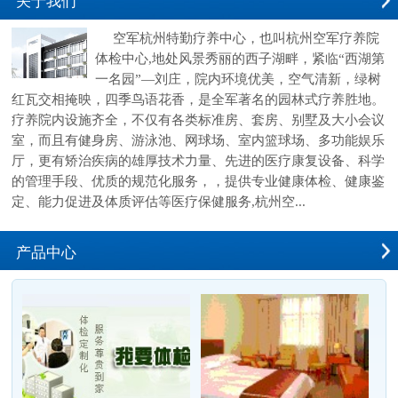
关于我们
空军杭州特勤疗养中心，也叫杭州空军疗养院
体检中心,地处风景秀丽的西子湖畔，紧临“西湖第
一名园”—刘庄，院内环境优美，空气清新，绿树
红瓦交相掩映，四季鸟语花香，是全军著名的园林式疗养胜地。
疗养院内设施齐全，不仅有各类标准房、套房、别墅及大小会议
室，而且有健身房、游泳池、网球场、室内篮球场、多功能娱乐
厅，更有矫治疾病的雄厚技术力量、先进的医疗康复设备、科学
的管理手段、优质的规范化服务，，提供专业健康体检、健康鉴
定、能力促进及体质评估等医疗保健服务,杭州空...
产品中心