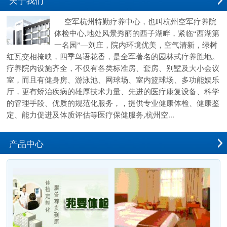
关于我们
空军杭州特勤疗养中心，也叫杭州空军疗养院
体检中心,地处风景秀丽的西子湖畔，紧临“西湖第
一名园”—刘庄，院内环境优美，空气清新，绿树
红瓦交相掩映，四季鸟语花香，是全军著名的园林式疗养胜地。
疗养院内设施齐全，不仅有各类标准房、套房、别墅及大小会议
室，而且有健身房、游泳池、网球场、室内篮球场、多功能娱乐
厅，更有矫治疾病的雄厚技术力量、先进的医疗康复设备、科学
的管理手段、优质的规范化服务，，提供专业健康体检、健康鉴
定、能力促进及体质评估等医疗保健服务,杭州空...
产品中心