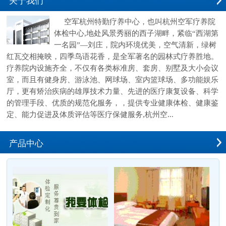
关于我们
空军杭州特勤疗养中心，也叫杭州空军疗养院
体检中心,地处风景秀丽的西子湖畔，紧临“西湖第
一名园”—刘庄，院内环境优美，空气清新，绿树
红瓦交相掩映，四季鸟语花香，是全军著名的园林式疗养胜地。
疗养院内设施齐全，不仅有各类标准房、套房、别墅及大小会议
室，而且有健身房、游泳池、网球场、室内篮球场、多功能娱乐
厅，更有矫治疾病的雄厚技术力量、先进的医疗康复设备、科学
的管理手段、优质的规范化服务，，提供专业健康体检、健康鉴
定、能力促进及体质评估等医疗保健服务,杭州空...
产品中心