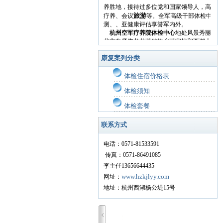
养胜地，接待过多位党和国家领导人，高级将
旅游
疗养、会议
等。全军高级干部体检中心
测、、亚健康评估享誉军内外。
杭州空军疗养院体检中心
地处风景秀丽的西
北方向紧依龙井茶的故乡茅家埠和西湖十景之
向紧贴乌龟潭新景区，花港观鱼公园，净慈禅
宾馆，天然大氧吧不断输送清新的空气，和着
康复案列分类
均在十分钟内，到西湖边仅步行3分钟。
杭州空军疗养院体检中心
是空军最早成立的
体检住宿价格表
空军疗养院对外体检中心将以一流的服务热忱欢迎
体检须知
13656644435。
体检套餐
联系方式
电话：0571-81533591
传真：0571-86491085
李主任13656644435
www.hzkjlyy.com
网址：
地址：杭州西湖杨公堤15号