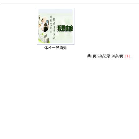
名人
领以及社会
。改革开放以后，其向社会全面开放，开始承接地方人员的健康体检
医疗技术力量雄厚，拥有国内最先进的医疗设施和技术，肿瘤早期预检测、心脑血管监
子湖畔的杨公堤，依山而建。全院占地15万多平方米，东面紧靠西湖国宾馆和西湖，
一曲院风荷景区，登山远眺，龙井茶田和虎跑，灵隐一带的云林亭阁尽收眼底。西南
浙
寺和雷峰塔，黄昏时分，可坐享南屏晚钟和雷峰夕照。而背后则紧靠杭州植物园和
西湖水送来的凉意，使这里成为真正的清凉胜地，度假好去处。从这里到上述景点步
疗养院之一，提供专业健康体检、健康鉴定、能力促进及体质评估等医疗保健服务,杭
体检一般须知
各界朋友前来疗养、就诊、体检、休闲和度假。服务电话：0571-81533591，李
共1页/2条记录 20条/页
[1]