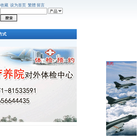
收藏
设为首页
繁體
留言
方式
关闭
环
套
疗
疗
疗
军
,院
疗