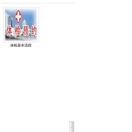
、
东
方
江
行
州
体检基本流程
主任