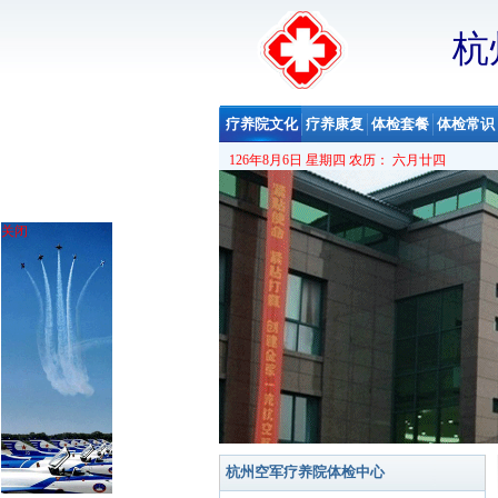
杭
疗养院文化
疗养康复
体检套餐
体检常识
126年8月6日 星期四 农历： 六月廿四
关闭
杭州空军疗养院体检中心，现在更名为空军特
境优美，空气清新，绿树红瓦交相掩映，四季
房、别墅及大小会议室，而且有健身房、游泳
康复设备、科学的管理手段、优质的规范化服
养院体检中心
将以一流的服务热忱欢迎各界朋
杭州空军疗养院体检中心
是全军最早成立的
养和航天人员健康体检工作。对地方人员健康
队高级干部疗养康复基地，曾连续三年被评为
杭州空军疗养院体检中心
内环境优美，空气清新，林木茂密，点缀着数