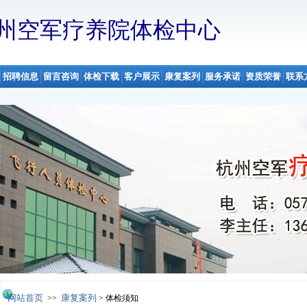
州空军疗养院体检中心
招聘信息
留言咨询
体检下载
客户展示
康复案列
服务承诺
资质荣誉
联系
勤疗养中心疗养二区，
地处风景秀丽的西子湖畔，紧临“西湖第一名园”—刘庄，院内
鸟语花香，是全军著名的园林式疗养胜地。疗养院内设施齐全，不仅有各类标准房、
池、网球场、室内篮球场、多功能娱乐厅，更有矫治疾病的雄厚技术力量、先进的医
务，，提供专业健康体检、健康鉴定、能力促进及体质评估等医疗保健服务,
杭州空军
友前来疗养、就诊、体检、休闲和度假。
疗养院之一,至今已有56年历史，主要承担空军师团以上干部保健疗养及全军飞行人员
检查已开展近10年，在江、浙、沪地域有较大影响，属健康服务行业。是全国最大的
风景
“全军白求恩杯优质服务先进单位”。
杭州空军疗养院体检中心
地处国家一级
区内
网站首页
康复案列
>>
> 体检须知
十栋各种风格的别墅洋房，绿树红瓦交相掩映，四季鸟语花香，是全军著名的园林式